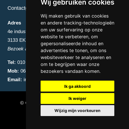
Wij gebruiken cookies
Contactgegevens
Wij maken gebruik van cookies
en andere tracking-technologieën
Adres
om uw surfervaring op onze
4e industriestraat 25
website te verbeteren, om
3133 EK Vlaardingen
gepersonaliseerde inhoud en
Bezoek alleen op afspraak
advertenties te tonen, om ons
websiteverkeer te analyseren en
Tel:
010 – 223 3759
om te begrijpen waar onze
Mob:
06 – 4838 1000
bezoekers vandaan komen.
Email:
info@diamantnatuursteen.nl
Ik ga akkoord
Ik weiger
© Copyright 2026 Diamant Natuursteen –
Wijzig mijn voorkeuren
Natuursteen bedrijf Vlaardingen
Update cookies preferences