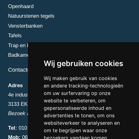
Openhaard
Natuurstenen tegels
Vensterbanken
Tafels
Trap en Bordes
Badkamer
Wij gebruiken cookies
Contactgegevens
Wij maken gebruik van cookies
en andere tracking-technologieën
Adres
om uw surfervaring op onze
4e industriestraat 25
website te verbeteren, om
3133 EK Vlaardingen
gepersonaliseerde inhoud en
Bezoek alleen op afspraak
advertenties te tonen, om ons
websiteverkeer te analyseren en
Tel:
010 – 223 3759
om te begrijpen waar onze
Mob:
06 – 4838 1000
bezoekers vandaan komen.