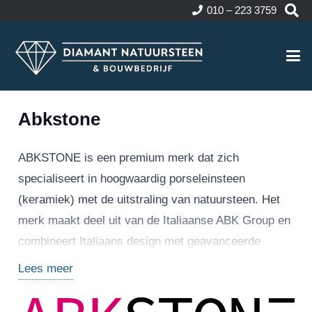
010 – 223 3759
Abkstone
ABKSTONE is een premium merk dat zich
specialiseert in hoogwaardig porseleinsteen
(keramiek) met de uitstraling van natuursteen. Het
merk maakt deel uit van de Italiaanse ABK Group en
combineert Italiaans design met geavanceerde
productietechnologie. ABKSTONE richt zich vooral
Lees meer
op architecten, interieurontwerpers en
projectontwikkelaars die op zoek zijn naar