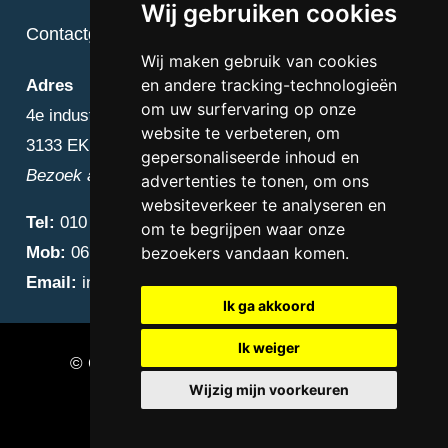
Wij gebruiken cookies
Contactgegevens
Wij maken gebruik van cookies
en andere tracking-technologieën
Adres
om uw surfervaring op onze
4e industriestraat 25
website te verbeteren, om
3133 EK Vlaardingen
gepersonaliseerde inhoud en
Bezoek alleen op afspraak
advertenties te tonen, om ons
websiteverkeer te analyseren en
Tel:
010 – 223 3759
om te begrijpen waar onze
Mob:
06 – 4838 1000
bezoekers vandaan komen.
Email:
info@diamantnatuursteen.nl
Ik ga akkoord
Ik weiger
© Copyright 2026 Diamant Natuursteen –
Wijzig mijn voorkeuren
Natuursteen bedrijf Vlaardingen
Update cookies preferences