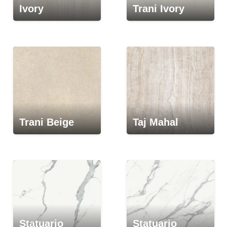
Ivory
Trani Ivory
Trani Beige
Taj Mahal
Statuario
Statuario