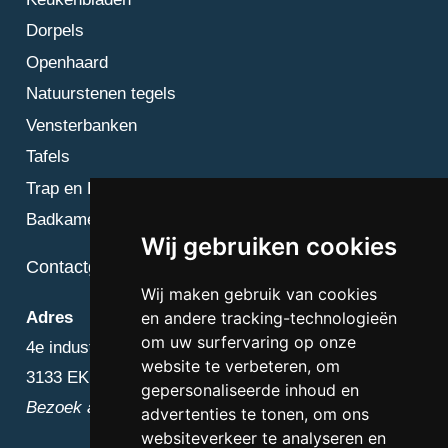
Dorpels
Openhaard
Natuurstenen tegels
Vensterbanken
Tafels
Trap en Bordes
Badkamer
Wij gebruiken cookies
Contactgegevens
Wij maken gebruik van cookies
en andere tracking-technologieën
Adres
om uw surfervaring op onze
4e industriestraat 25
website te verbeteren, om
3133 EK Vlaardingen
gepersonaliseerde inhoud en
Bezoek alleen op afspraak
advertenties te tonen, om ons
websiteverkeer te analyseren en