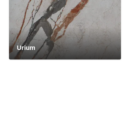
Urium