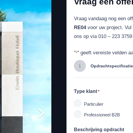
Vraag een offe
Vraag vandaag nog een of
RE04
voor uw project. Vul
ons op via 010 – 223 3759 
"
" geeft vereiste velden a
*
1
Opdrachtspecificatie
Type klant
*
Particulier
Professioneel B2B
Beschrijving opdracht