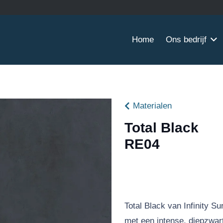
Home
Ons bedrijf
Materialen
Total Black
RE04
Total Black van Infinity S
met een intense, diepzwart