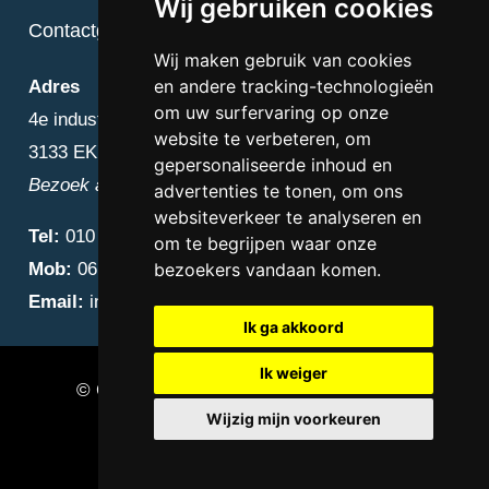
Wij gebruiken cookies
Contactgegevens
Wij maken gebruik van cookies
en andere tracking-technologieën
Adres
om uw surfervaring op onze
4e industriestraat 25
website te verbeteren, om
3133 EK Vlaardingen
gepersonaliseerde inhoud en
Bezoek alleen op afspraak
advertenties te tonen, om ons
websiteverkeer te analyseren en
Tel:
010 – 223 3759
om te begrijpen waar onze
Mob:
06 – 4838 1000
bezoekers vandaan komen.
Email:
info@diamantnatuursteen.nl
Ik ga akkoord
Ik weiger
© Copyright 2026 Diamant Natuursteen –
Wijzig mijn voorkeuren
Natuursteen bedrijf Vlaardingen
Update cookies preferences