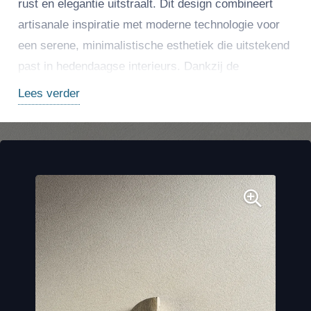
rust en elegantie uitstraalt. Dit design combineert
artisanale inspiratie met moderne technologie voor
een serene, minimalistische esthetiek die uitstekend
past in hedendaagse interieurs. Dankzij de
hoogwaardige porseleinen samenstelling biedt
Lees verder
Plaster Snow uitstekende duurzaamheid,
onderhoudsgemak en sterke technische prestaties,
waardoor het ideaal is voor werkbladen, vloeren,
wanden en meubels in zowel residentiële als
commerciële projecten.