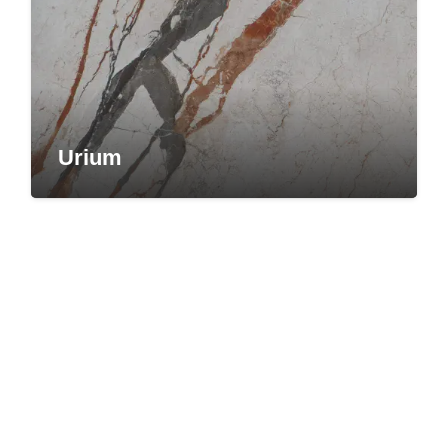
Urium