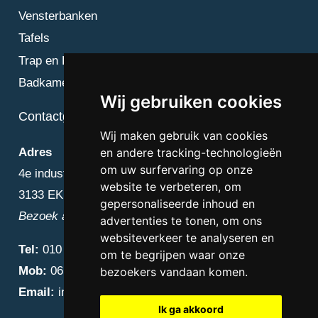
Vensterbanken
Tafels
Trap en Bordes
Badkamer
Wij gebruiken cookies
Contactgegevens
Wij maken gebruik van cookies
en andere tracking-technologieën
Adres
om uw surfervaring op onze
4e industriestraat 25
website te verbeteren, om
3133 EK Vlaardingen
gepersonaliseerde inhoud en
Bezoek alleen op afspraak
advertenties te tonen, om ons
websiteverkeer te analyseren en
Tel:
010 – 223 3759
om te begrijpen waar onze
Mob:
06 – 4838 1000
bezoekers vandaan komen.
Email:
info@diamantnatuursteen.nl
Ik ga akkoord