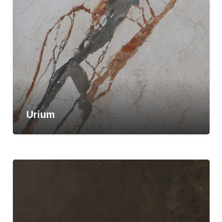
Urium