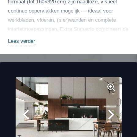
formaat (tot 160×320 cm) zijn naadloze, visueel
continue oppervlakken mogelijk — ideaal voor
werkbladen, vloeren, (sier)wanden en complete
interieurtoepassingen. Extra Statuario combineert de
klassieke marmerlook met de technische voordelen
Lees verder
van premium porselein: uitstekende duurzaamheid,
eenvoudig onderhoud en hoge resistentie tegen
krassen, hitte en vlekken.