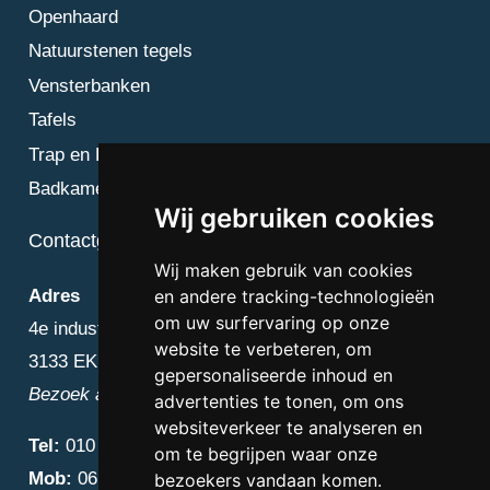
Openhaard
Natuurstenen tegels
Vensterbanken
Tafels
Trap en Bordes
Badkamer
Wij gebruiken cookies
Contactgegevens
Wij maken gebruik van cookies
en andere tracking-technologieën
Adres
om uw surfervaring op onze
4e industriestraat 25
website te verbeteren, om
3133 EK Vlaardingen
gepersonaliseerde inhoud en
Bezoek alleen op afspraak
advertenties te tonen, om ons
websiteverkeer te analyseren en
Tel:
010 – 223 3759
om te begrijpen waar onze
Mob:
06 – 4838 1000
bezoekers vandaan komen.