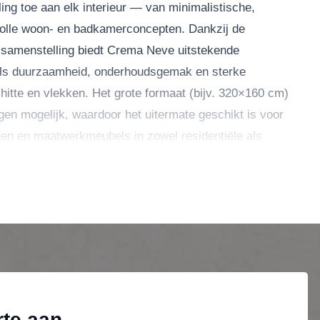
aling toe aan elk interieur — van minimalistische,
volle woon- en badkamerconcepten. Dankzij de
 samenstelling biedt Crema Neve uitstekende
oals duurzaamheid, onderhoudsgemak en sterke
 hitte en vlekken. Het grote formaat (bijv. 320×160 cm)
en mogelijk, waardoor het uitermate geschikt is voor
en en maatwerkmeubels in zowel residentiële als
rte aan