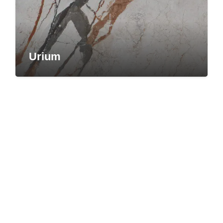
Urium