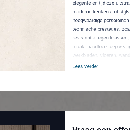
elegante en tijdloze uitstr
moderne keukens tot stijl
hoogwaardige porseleinen
technische prestaties, z
resistentie tegen krassen,
maakt naadloze toepassing
werkbladen, vloeren, wand
commerciële projecten.
Lees verder
Vraag een offe