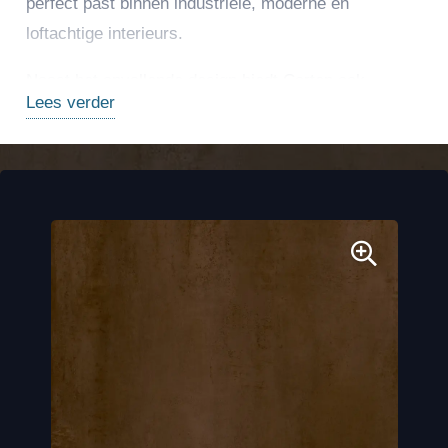
perfect past binnen industriële, moderne en
loftachtige interieurs.
Naast het opvallende design biedt Corten ook
Lees verder
uitstekende praktische eigenschappen. Het
hoogwaardige keramische oppervlak is
krasbestendig, onderhoudsvriendelijk en bestand
tegen vocht, hitte en intensief dagelijks gebruik.
Hierdoor is deze tegel ideaal voor toepassingen
zoals vloeren, wandbekleding, keukenbladen en
badkamers. De grootformaat platen zorgen
bovendien voor minimale voegen, wat een strak en
ruimtelijk effect creëert.
Corten is perfect voor wie de robuuste uitstraling van
metaal wil combineren met het comfort en de