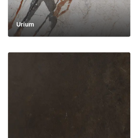
Urium