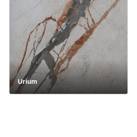
Urium