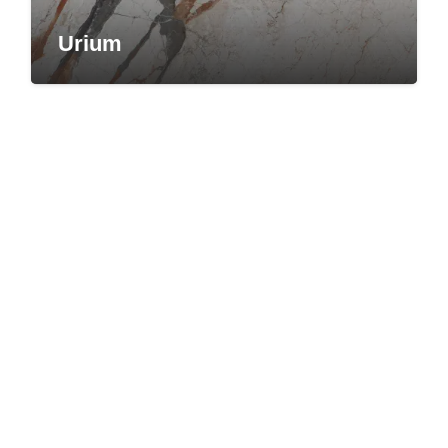
Urium