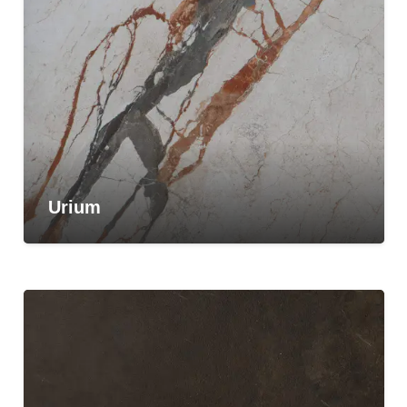
Urium