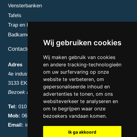
Vensterbanken
Tafels
Trap en Bordes
Badkamer
Wij gebruiken cookies
Contactgegevens
Wij maken gebruik van cookies
en andere tracking-technologieën
Adres
om uw surfervaring op onze
4e industriestraat 25
website te verbeteren, om
3133 EK Vlaardingen
gepersonaliseerde inhoud en
Bezoek alleen op afspraak
advertenties te tonen, om ons
websiteverkeer te analyseren en
Tel:
010 – 223 3759
om te begrijpen waar onze
Mob:
06 – 4838 1000
bezoekers vandaan komen.
Email:
info@diamantnatuursteen.nl
Ik ga akkoord