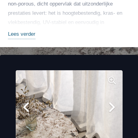
non-porous, dicht oppervlak dat uitzonderlijke
prestaties levert: het is hoogtebestendig, kras- en
vlekbestendig, UV-stabiel en eenvoudig in
onderhoud, waardoor het geschikt is voor intensief
Lees verder
gebruik. Dankzij de grote afmetingen (bijv. 320×160
cm) en diverse afwerkingen (polished, matt of
lapped) is Alaska White ideaal voor werkbladen,
vloeren, wanden en maatwerk in zowel klassieke als
moderne projecten.