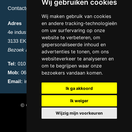
Wij gebruiken cookies
Contactgegevens
Wij maken gebruik van cookies
en andere tracking-technologieën
Adres
om uw surfervaring op onze
4e industriestraat 25
website te verbeteren, om
3133 EK Vlaardingen
gepersonaliseerde inhoud en
Bezoek alleen op afspraak
advertenties te tonen, om ons
websiteverkeer te analyseren en
Tel:
010 – 223 3759
om te begrijpen waar onze
Mob:
06 – 4838 1000
bezoekers vandaan komen.
Email:
info@diamantnatuursteen.nl
Ik ga akkoord
Ik weiger
© Copyright 2026 Diamant Natuursteen –
Wijzig mijn voorkeuren
Natuursteen bedrijf Vlaardingen
Update cookies preferences