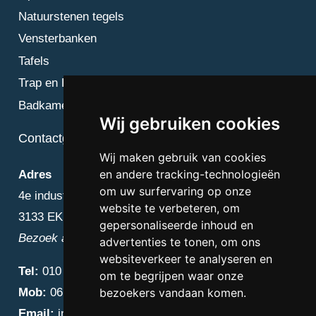
Natuurstenen tegels
Vensterbanken
Tafels
Trap en Bordes
Badkamer
Wij gebruiken cookies
Contactgegevens
Wij maken gebruik van cookies
en andere tracking-technologieën
Adres
om uw surfervaring op onze
4e industriestraat 25
website te verbeteren, om
3133 EK Vlaardingen
gepersonaliseerde inhoud en
Bezoek alleen op afspraak
advertenties te tonen, om ons
websiteverkeer te analyseren en
Tel:
010 – 223 3759
om te begrijpen waar onze
Mob:
06 – 4838 1000
bezoekers vandaan komen.
Email:
info@diamantnatuursteen.nl