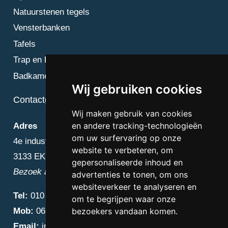
Natuurstenen tegels
Vensterbanken
Tafels
Trap en Bordes
Badkamer
Wij gebruiken cookies
Contactgegevens
Wij maken gebruik van cookies
en andere tracking-technologieën
Adres
om uw surfervaring op onze
4e industriestraat 25
website te verbeteren, om
3133 EK Vlaardingen
gepersonaliseerde inhoud en
Bezoek alleen op afspraak
advertenties te tonen, om ons
websiteverkeer te analyseren en
Tel:
010 – 223 3759
om te begrijpen waar onze
Mob:
06 – 4838 1000
bezoekers vandaan komen.
Email:
info@diamantnatuursteen.nl