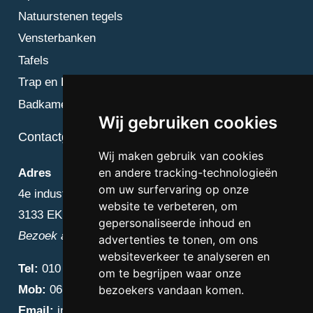
Natuurstenen tegels
Vensterbanken
Tafels
Trap en Bordes
Badkamer
Wij gebruiken cookies
Contactgegevens
Wij maken gebruik van cookies
en andere tracking-technologieën
Adres
om uw surfervaring op onze
4e industriestraat 25
website te verbeteren, om
3133 EK Vlaardingen
gepersonaliseerde inhoud en
Bezoek alleen op afspraak
advertenties te tonen, om ons
websiteverkeer te analyseren en
Tel:
010 – 223 3759
om te begrijpen waar onze
Mob:
06 – 4838 1000
bezoekers vandaan komen.
Email:
info@diamantnatuursteen.nl