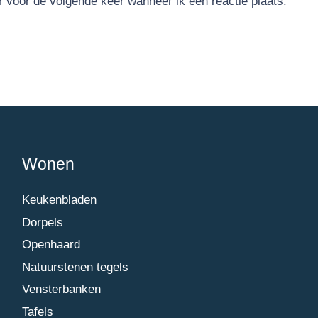
r voor de volgende keer wanneer ik een reactie plaats.
Wonen
Keukenbladen
Dorpels
Openhaard
Natuurstenen tegels
Vensterbanken
Tafels