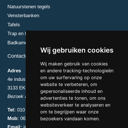
Natuurstenen tegels
Vensterbanken
Tafels
Trap en Bordes
Badkamer
Wij gebruiken cookies
Contactgegevens
Wij maken gebruik van cookies
en andere tracking-technologieën
Adres
om uw surfervaring op onze
4e industriestraat 25
website te verbeteren, om
3133 EK Vlaardingen
gepersonaliseerde inhoud en
Bezoek alleen op afspraak
advertenties te tonen, om ons
websiteverkeer te analyseren en
Tel:
010 – 223 3759
om te begrijpen waar onze
Mob:
06 – 4838 1000
bezoekers vandaan komen.
Email:
info@diamantnatuursteen.nl