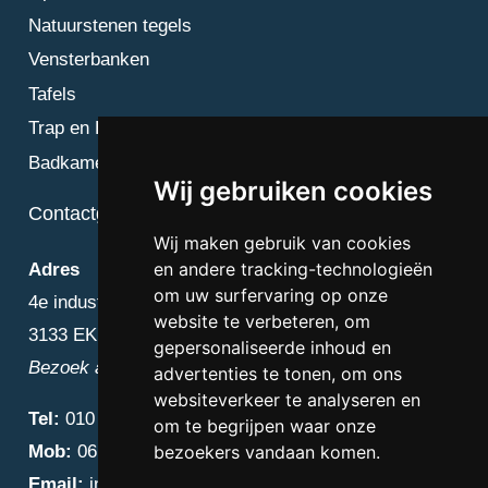
Natuurstenen tegels
Vensterbanken
Tafels
Trap en Bordes
Badkamer
Wij gebruiken cookies
Contactgegevens
Wij maken gebruik van cookies
en andere tracking-technologieën
Adres
om uw surfervaring op onze
4e industriestraat 25
website te verbeteren, om
3133 EK Vlaardingen
gepersonaliseerde inhoud en
Bezoek alleen op afspraak
advertenties te tonen, om ons
websiteverkeer te analyseren en
Tel:
010 – 223 3759
om te begrijpen waar onze
Mob:
06 – 4838 1000
bezoekers vandaan komen.
Email:
info@diamantnatuursteen.nl