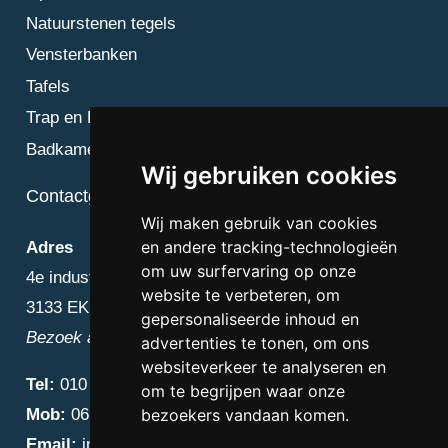
Natuurstenen tegels
Vensterbanken
Tafels
Trap en Bordes
Badkamer
Wij gebruiken cookies
Contactgegevens
Wij maken gebruik van cookies
en andere tracking-technologieën
Adres
om uw surfervaring op onze
4e industriestraat 25
website te verbeteren, om
3133 EK Vlaardingen
gepersonaliseerde inhoud en
Bezoek alleen op afspraak
advertenties te tonen, om ons
websiteverkeer te analyseren en
Tel:
010 – 223 3759
om te begrijpen waar onze
Mob:
06 – 4838 1000
bezoekers vandaan komen.
Email:
info@diamantnatuursteen.nl