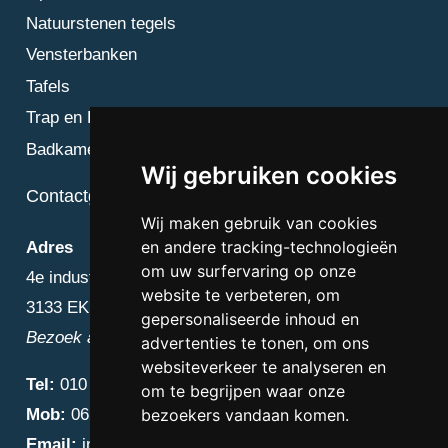
Natuurstenen tegels
Vensterbanken
Tafels
Trap en Bordes
Badkamer
Wij gebruiken cookies
Contactgegevens
Wij maken gebruik van cookies
en andere tracking-technologieën
Adres
om uw surfervaring op onze
4e industriestraat 25
website te verbeteren, om
3133 EK Vlaardingen
gepersonaliseerde inhoud en
Bezoek alleen op afspraak
advertenties te tonen, om ons
websiteverkeer te analyseren en
Tel:
010 – 223 3759
om te begrijpen waar onze
Mob:
06 – 4838 1000
bezoekers vandaan komen.
Email:
info@diamantnatuursteen.nl