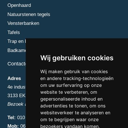
Openhaard
Natuurstenen tegels
Vensterbanken
Tafels
Trap en Bordes
Badkamer
Wij gebruiken cookies
Contactgegevens
Wij maken gebruik van cookies
en andere tracking-technologieën
Adres
om uw surfervaring op onze
4e industriestraat 25
website te verbeteren, om
3133 EK Vlaardingen
gepersonaliseerde inhoud en
Bezoek alleen op afspraak
advertenties te tonen, om ons
websiteverkeer te analyseren en
Tel:
010 – 223 3759
om te begrijpen waar onze
Mob:
06 – 4838 1000
bezoekers vandaan komen.