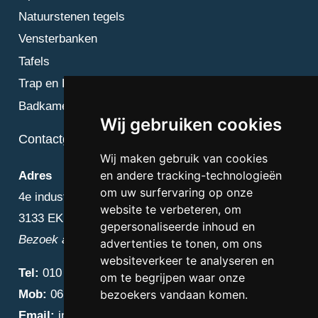
Natuurstenen tegels
Vensterbanken
Tafels
Trap en Bordes
Badkamer
Wij gebruiken cookies
Contactgegevens
Wij maken gebruik van cookies
en andere tracking-technologieën
Adres
om uw surfervaring op onze
4e industriestraat 25
website te verbeteren, om
3133 EK Vlaardingen
gepersonaliseerde inhoud en
Bezoek alleen op afspraak
advertenties te tonen, om ons
websiteverkeer te analyseren en
Tel:
010 – 223 3759
om te begrijpen waar onze
Mob:
06 – 4838 1000
bezoekers vandaan komen.
Email:
info@diamantnatuursteen.nl