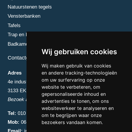
Natuurstenen tegels
Vensterbanken
Tafels
Trap en Bordes
Badkamer
Wij gebruiken cookies
Contactgegevens
Wij maken gebruik van cookies
en andere tracking-technologieën
Adres
om uw surfervaring op onze
4e industriestraat 25
website te verbeteren, om
3133 EK Vlaardingen
gepersonaliseerde inhoud en
Bezoek alleen op afspraak
advertenties te tonen, om ons
websiteverkeer te analyseren en
Tel:
010 – 223 3759
om te begrijpen waar onze
Mob:
06 – 4838 1000
bezoekers vandaan komen.
Email:
info@diamantnatuursteen.nl