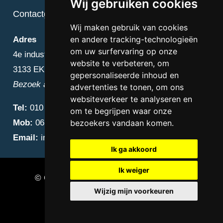
Wij gebruiken cookies
Contactgegevens
Wij maken gebruik van cookies
en andere tracking-technologieën
Adres
om uw surfervaring op onze
4e industriestraat 25
website te verbeteren, om
3133 EK Vlaardingen
gepersonaliseerde inhoud en
Bezoek alleen op afspraak
advertenties te tonen, om ons
websiteverkeer te analyseren en
Tel:
010 – 223 3759
om te begrijpen waar onze
Mob:
06 – 4838 1000
bezoekers vandaan komen.
Email:
info@diamantnatuursteen.nl
Ik ga akkoord
Ik weiger
© Copyright 2026 Diamant Natuursteen –
Wijzig mijn voorkeuren
Natuursteen bedrijf Vlaardingen
Update cookies preferences