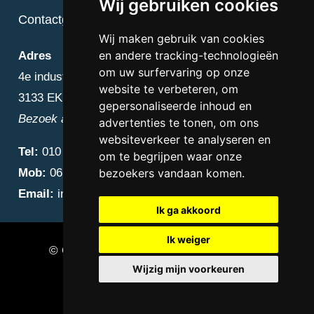
Wij gebruiken cookies
Contactgegevens
Wij maken gebruik van cookies
en andere tracking-technologieën
Adres
om uw surfervaring op onze
4e industriestraat 25
website te verbeteren, om
3133 EK Vlaardingen
gepersonaliseerde inhoud en
Bezoek alleen op afspraak
advertenties te tonen, om ons
websiteverkeer te analyseren en
Tel:
010 – 223 3759
om te begrijpen waar onze
Mob:
06 – 4838 1000
bezoekers vandaan komen.
Email:
info@diamantnatuursteen.nl
Ik ga akkoord
Ik weiger
© Copyright 2026 Diamant Natuursteen –
Wijzig mijn voorkeuren
Natuursteen bedrijf Vlaardingen
Update cookies preferences