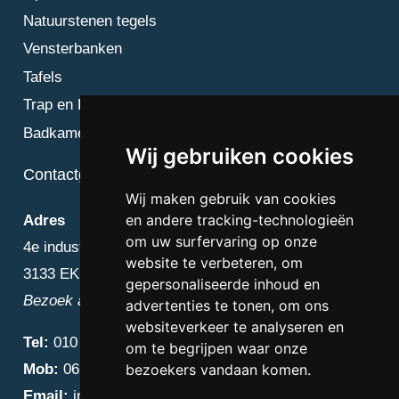
Natuurstenen tegels
Vensterbanken
Tafels
Trap en Bordes
Badkamer
Wij gebruiken cookies
Contactgegevens
Wij maken gebruik van cookies
en andere tracking-technologieën
Adres
om uw surfervaring op onze
4e industriestraat 25
website te verbeteren, om
3133 EK Vlaardingen
gepersonaliseerde inhoud en
Bezoek alleen op afspraak
advertenties te tonen, om ons
websiteverkeer te analyseren en
Tel:
010 – 223 3759
om te begrijpen waar onze
Mob:
06 – 4838 1000
bezoekers vandaan komen.
Email:
info@diamantnatuursteen.nl