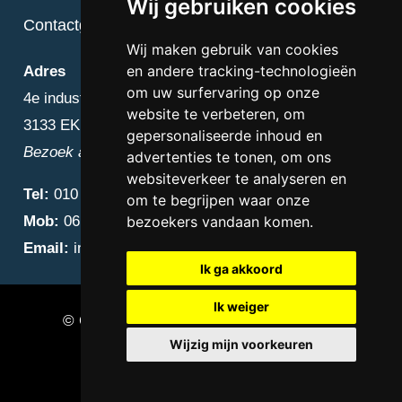
Wij gebruiken cookies
Contactgegevens
Wij maken gebruik van cookies
en andere tracking-technologieën
Adres
om uw surfervaring op onze
4e industriestraat 25
website te verbeteren, om
3133 EK Vlaardingen
gepersonaliseerde inhoud en
Bezoek alleen op afspraak
advertenties te tonen, om ons
websiteverkeer te analyseren en
Tel:
010 – 223 3759
om te begrijpen waar onze
Mob:
06 – 4838 1000
bezoekers vandaan komen.
Email:
info@diamantnatuursteen.nl
Ik ga akkoord
Ik weiger
© Copyright 2026 Diamant Natuursteen –
Wijzig mijn voorkeuren
Natuursteen bedrijf Vlaardingen
Update cookies preferences