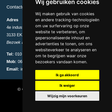
Wij gebruiken cookies
Contactgegevens
Wij maken gebruik van cookies
en andere tracking-technologieën
Adres
om uw surfervaring op onze
4e industriestraat 25
website te verbeteren, om
3133 EK Vlaardingen
gepersonaliseerde inhoud en
Bezoek alleen op afspraak
advertenties te tonen, om ons
websiteverkeer te analyseren en
Tel:
010 – 223 3759
om te begrijpen waar onze
Mob:
06 – 4838 1000
bezoekers vandaan komen.
Email:
info@diamantnatuursteen.nl
Ik ga akkoord
Ik weiger
© Copyright 2026 Diamant Natuursteen –
Wijzig mijn voorkeuren
Natuursteen bedrijf Vlaardingen
Update cookies preferences