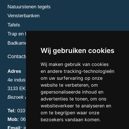
Natuurstenen tegels
Vensterbanken
Tafels
Trap en Bordes
Badkamer
Wij gebruiken cookies
Contactgegevens
Wij maken gebruik van cookies
en andere tracking-technologieën
Adres
om uw surfervaring op onze
4e industriestraat 25
website te verbeteren, om
3133 EK Vlaardingen
gepersonaliseerde inhoud en
Bezoek alleen op afspraak
advertenties te tonen, om ons
websiteverkeer te analyseren en
Tel:
010 – 223 3759
om te begrijpen waar onze
Mob:
06 – 4838 1000
bezoekers vandaan komen.
Email:
info@diamantnatuursteen.nl