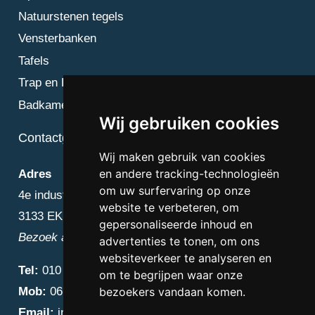
Natuurstenen tegels
Vensterbanken
Tafels
Trap en Bordes
Badkamer
Wij gebruiken cookies
Contactgegevens
Wij maken gebruik van cookies
en andere tracking-technologieën
Adres
om uw surfervaring op onze
4e industriestraat 25
website te verbeteren, om
3133 EK Vlaardingen
gepersonaliseerde inhoud en
Bezoek alleen op afspraak
advertenties te tonen, om ons
websiteverkeer te analyseren en
Tel:
010 – 223 3759
om te begrijpen waar onze
Mob:
06 – 4838 1000
bezoekers vandaan komen.
Email:
info@diamantnatuursteen.nl