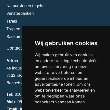
Natuurstenen tegels
Vensterbanken
Tafels
Trap en Bordes
Badkamer
Wij gebruiken cookies
Contactgegevens
Wij maken gebruik van cookies
en andere tracking-technologieën
Adres
om uw surfervaring op onze
4e industriestraat 25
website te verbeteren, om
3133 EK Vlaardingen
gepersonaliseerde inhoud en
Bezoek alleen op afspraak
advertenties te tonen, om ons
websiteverkeer te analyseren en
Tel:
010 – 223 3759
om te begrijpen waar onze
Mob:
06 – 4838 1000
bezoekers vandaan komen.
Email:
info@diamantnatuursteen.nl