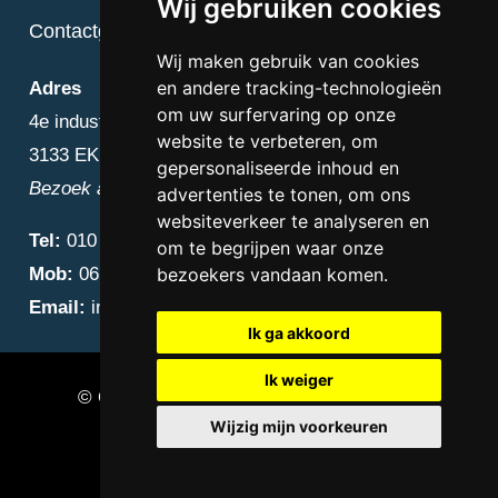
Wij gebruiken cookies
Contactgegevens
Wij maken gebruik van cookies
en andere tracking-technologieën
Adres
om uw surfervaring op onze
4e industriestraat 25
website te verbeteren, om
3133 EK Vlaardingen
gepersonaliseerde inhoud en
Bezoek alleen op afspraak
advertenties te tonen, om ons
websiteverkeer te analyseren en
Tel:
010 – 223 3759
om te begrijpen waar onze
Mob:
06 – 4838 1000
bezoekers vandaan komen.
Email:
info@diamantnatuursteen.nl
Ik ga akkoord
Ik weiger
© Copyright 2026 Diamant Natuursteen –
Wijzig mijn voorkeuren
Natuursteen bedrijf Vlaardingen
Update cookies preferences