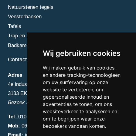
Natuurstenen tegels
Vensterbanken
Tafels
Trap en Bordes
Badkamer
Wij gebruiken cookies
Contactgegevens
Wij maken gebruik van cookies
en andere tracking-technologieën
Adres
om uw surfervaring op onze
4e industriestraat 25
website te verbeteren, om
3133 EK Vlaardingen
gepersonaliseerde inhoud en
Bezoek alleen op afspraak
advertenties te tonen, om ons
websiteverkeer te analyseren en
Tel:
010 – 223 3759
om te begrijpen waar onze
Mob:
06 – 4838 1000
bezoekers vandaan komen.
Email:
info@diamantnatuursteen.nl