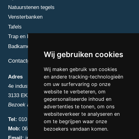
Natuurstenen tegels
Vensterbanken
Tafels
Trap en Bordes
Badkamer
Wij gebruiken cookies
Contactgegevens
Wij maken gebruik van cookies
en andere tracking-technologieën
Adres
om uw surfervaring op onze
4e industriestraat 25
website te verbeteren, om
3133 EK Vlaardingen
gepersonaliseerde inhoud en
Bezoek alleen op afspraak
advertenties te tonen, om ons
websiteverkeer te analyseren en
Tel:
010 – 223 3759
om te begrijpen waar onze
Mob:
06 – 4838 1000
bezoekers vandaan komen.
Email:
info@diamantnatuursteen.nl