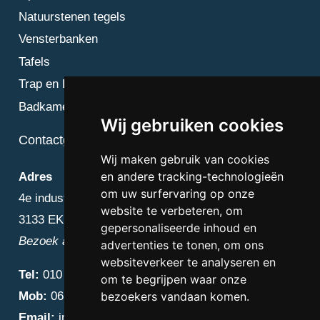
Natuurstenen tegels
Vensterbanken
Tafels
Trap en Bordes
Badkamer
Wij gebruiken cookies
Contactgegevens
Wij maken gebruik van cookies
en andere tracking-technologieën
Adres
om uw surfervaring op onze
4e industriestraat 25
website te verbeteren, om
3133 EK Vlaardingen
gepersonaliseerde inhoud en
Bezoek alleen op afspraak
advertenties te tonen, om ons
websiteverkeer te analyseren en
Tel:
010 – 223 3759
om te begrijpen waar onze
Mob:
06 – 4838 1000
bezoekers vandaan komen.
Email:
info@diamantnatuursteen.nl