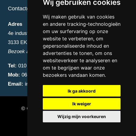
Wij gebruiken cookies
Contactgegevens
Wij maken gebruik van cookies
en andere tracking-technologieën
Adres
om uw surfervaring op onze
4e industriestraat 25
website te verbeteren, om
3133 EK Vlaardingen
gepersonaliseerde inhoud en
Bezoek alleen op afspraak
advertenties te tonen, om ons
websiteverkeer te analyseren en
Tel:
010 – 223 3759
om te begrijpen waar onze
Mob:
06 – 4838 1000
bezoekers vandaan komen.
Email:
info@diamantnatuursteen.nl
Ik ga akkoord
Ik weiger
© Copyright 2026 Diamant Natuursteen –
Wijzig mijn voorkeuren
Natuursteen bedrijf Vlaardingen
Update cookies preferences