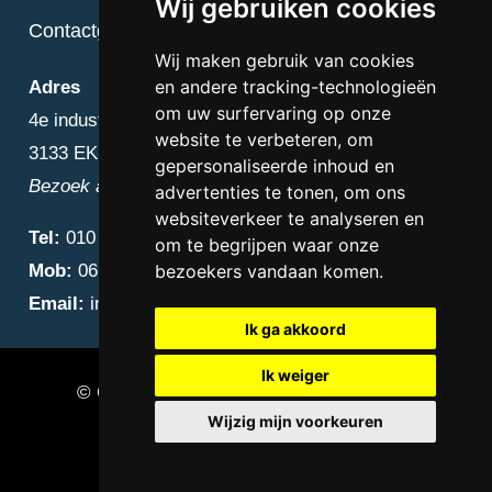
Wij gebruiken cookies
Contactgegevens
Wij maken gebruik van cookies
en andere tracking-technologieën
Adres
om uw surfervaring op onze
4e industriestraat 25
website te verbeteren, om
3133 EK Vlaardingen
gepersonaliseerde inhoud en
Bezoek alleen op afspraak
advertenties te tonen, om ons
websiteverkeer te analyseren en
Tel:
010 – 223 3759
om te begrijpen waar onze
Mob:
06 – 4838 1000
bezoekers vandaan komen.
Email:
info@diamantnatuursteen.nl
Ik ga akkoord
Ik weiger
© Copyright 2026 Diamant Natuursteen –
Wijzig mijn voorkeuren
Natuursteen bedrijf Vlaardingen
Update cookies preferences