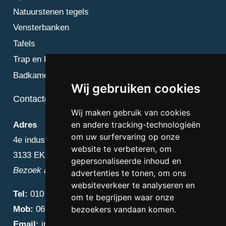
Natuurstenen tegels
Vensterbanken
Tafels
Trap en Bordes
Badkamer
Wij gebruiken cookies
Contactgegevens
Wij maken gebruik van cookies
en andere tracking-technologieën
Adres
om uw surfervaring op onze
4e industriestraat 25
website te verbeteren, om
3133 EK Vlaardingen
gepersonaliseerde inhoud en
Bezoek alleen op afspraak
advertenties te tonen, om ons
websiteverkeer te analyseren en
Tel:
010 – 223 3759
om te begrijpen waar onze
Mob:
06 – 4838 1000
bezoekers vandaan komen.
Email:
info@diamantnatuursteen.nl