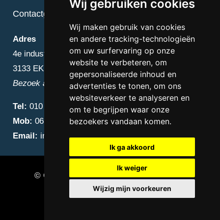
Wij gebruiken cookies
Contactgegevens
Wij maken gebruik van cookies
en andere tracking-technologieën
Adres
om uw surfervaring op onze
4e industriestraat 25
website te verbeteren, om
3133 EK Vlaardingen
gepersonaliseerde inhoud en
Bezoek alleen op afspraak
advertenties te tonen, om ons
websiteverkeer te analyseren en
Tel:
010 – 223 3759
om te begrijpen waar onze
Mob:
06 – 4838 1000
bezoekers vandaan komen.
Email:
info@diamantnatuursteen.nl
Ik ga akkoord
Ik weiger
© Copyright 2026 Diamant Natuursteen –
Wijzig mijn voorkeuren
Natuursteen bedrijf Vlaardingen
Update cookies preferences