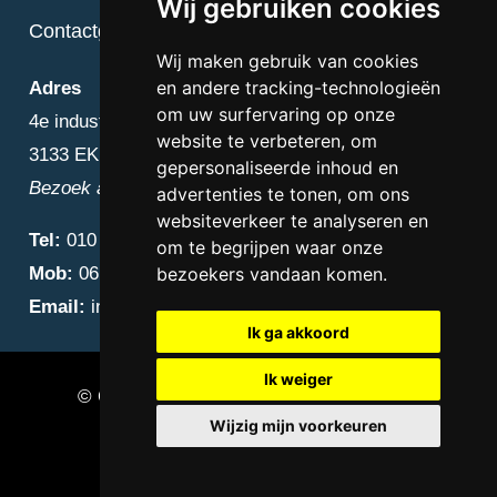
Wij gebruiken cookies
Contactgegevens
Wij maken gebruik van cookies
en andere tracking-technologieën
Adres
om uw surfervaring op onze
4e industriestraat 25
website te verbeteren, om
3133 EK Vlaardingen
gepersonaliseerde inhoud en
Bezoek alleen op afspraak
advertenties te tonen, om ons
websiteverkeer te analyseren en
Tel:
010 – 223 3759
om te begrijpen waar onze
Mob:
06 – 4838 1000
bezoekers vandaan komen.
Email:
info@diamantnatuursteen.nl
Ik ga akkoord
Ik weiger
© Copyright 2026 Diamant Natuursteen –
Wijzig mijn voorkeuren
Natuursteen bedrijf Vlaardingen
Update cookies preferences