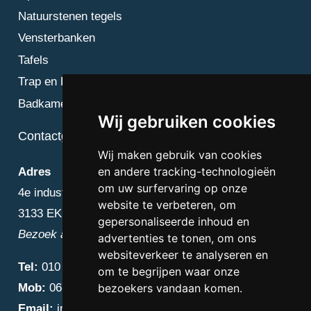
Natuurstenen tegels
Vensterbanken
Tafels
Trap en Bordes
Badkamer
Wij gebruiken cookies
Contactgegevens
Wij maken gebruik van cookies
en andere tracking-technologieën
Adres
om uw surfervaring op onze
4e industriestraat 25
website te verbeteren, om
3133 EK Vlaardingen
gepersonaliseerde inhoud en
Bezoek alleen op afspraak
advertenties te tonen, om ons
websiteverkeer te analyseren en
Tel:
010 – 223 3759
om te begrijpen waar onze
Mob:
06 – 4838 1000
bezoekers vandaan komen.
Email:
info@diamantnatuursteen.nl