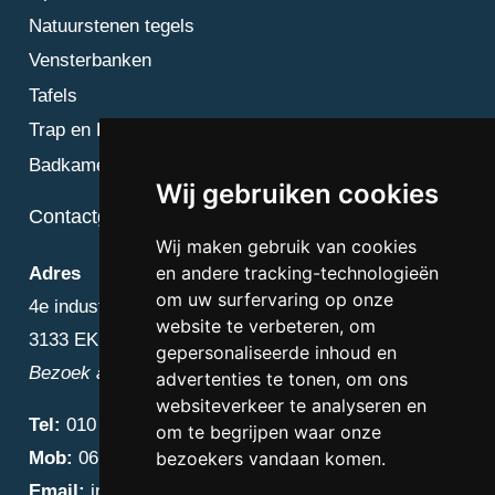
Natuurstenen tegels
Vensterbanken
Tafels
Trap en Bordes
Badkamer
Wij gebruiken cookies
Contactgegevens
Wij maken gebruik van cookies
en andere tracking-technologieën
Adres
om uw surfervaring op onze
4e industriestraat 25
website te verbeteren, om
3133 EK Vlaardingen
gepersonaliseerde inhoud en
Bezoek alleen op afspraak
advertenties te tonen, om ons
websiteverkeer te analyseren en
Tel:
010 – 223 3759
om te begrijpen waar onze
Mob:
06 – 4838 1000
bezoekers vandaan komen.
Email:
info@diamantnatuursteen.nl