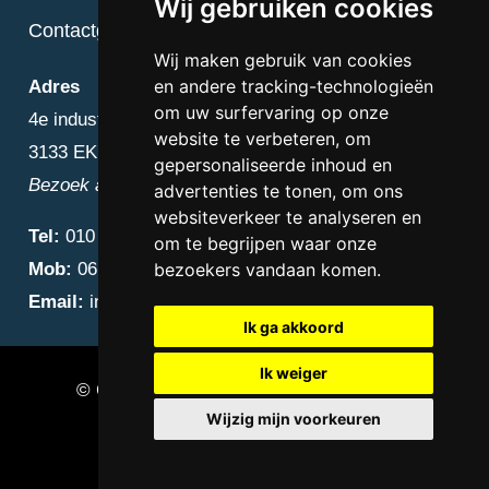
Wij gebruiken cookies
Contactgegevens
Wij maken gebruik van cookies
en andere tracking-technologieën
Adres
om uw surfervaring op onze
4e industriestraat 25
website te verbeteren, om
3133 EK Vlaardingen
gepersonaliseerde inhoud en
Bezoek alleen op afspraak
advertenties te tonen, om ons
websiteverkeer te analyseren en
Tel:
010 – 223 3759
om te begrijpen waar onze
Mob:
06 – 4838 1000
bezoekers vandaan komen.
Email:
info@diamantnatuursteen.nl
Ik ga akkoord
Ik weiger
© Copyright 2026 Diamant Natuursteen –
Wijzig mijn voorkeuren
Natuursteen bedrijf Vlaardingen
Update cookies preferences