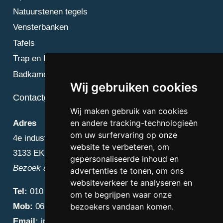
Natuurstenen tegels
Vensterbanken
Tafels
Trap en Bordes
Badkamer
Wij gebruiken cookies
Contactgegevens
Wij maken gebruik van cookies
en andere tracking-technologieën
Adres
om uw surfervaring op onze
4e industriestraat 25
website te verbeteren, om
3133 EK Vlaardingen
gepersonaliseerde inhoud en
Bezoek alleen op afspraak
advertenties te tonen, om ons
websiteverkeer te analyseren en
Tel:
010 – 223 3759
om te begrijpen waar onze
Mob:
06 – 4838 1000
bezoekers vandaan komen.
Email:
info@diamantnatuursteen.nl