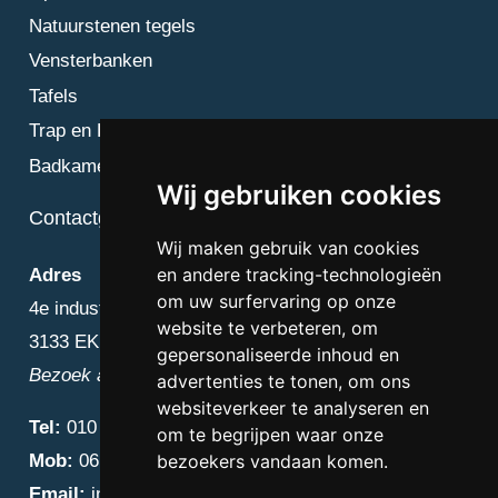
Natuurstenen tegels
Vensterbanken
Tafels
Trap en Bordes
Badkamer
Wij gebruiken cookies
Contactgegevens
Wij maken gebruik van cookies
en andere tracking-technologieën
Adres
om uw surfervaring op onze
4e industriestraat 25
website te verbeteren, om
3133 EK Vlaardingen
gepersonaliseerde inhoud en
Bezoek alleen op afspraak
advertenties te tonen, om ons
websiteverkeer te analyseren en
Tel:
010 – 223 3759
om te begrijpen waar onze
Mob:
06 – 4838 1000
bezoekers vandaan komen.
Email:
info@diamantnatuursteen.nl