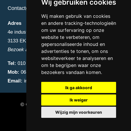
Wij gebruiken cookies
Contactgegevens
Wij maken gebruik van cookies
en andere tracking-technologieën
Adres
om uw surfervaring op onze
4e industriestraat 25
website te verbeteren, om
3133 EK Vlaardingen
gepersonaliseerde inhoud en
Bezoek alleen op afspraak
advertenties te tonen, om ons
websiteverkeer te analyseren en
Tel:
010 – 223 3759
om te begrijpen waar onze
Mob:
06 – 4838 1000
bezoekers vandaan komen.
Email:
info@diamantnatuursteen.nl
Ik ga akkoord
Ik weiger
© Copyright 2026 Diamant Natuursteen –
Wijzig mijn voorkeuren
Natuursteen bedrijf Vlaardingen
Update cookies preferences